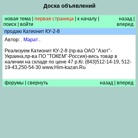
Доска объявлений
новая тема
|
первая страница
|
к началу
|
назад
|
поиск
|
войти
вперед
продаю Катионит КУ-2-8
Автор:
. Марат .
Реализуем Катионит КУ-2-8 (пр-ва ОАО "Азот"-
Украина,пр-ва ПО "ТОКЕМ"-Россия)-весь товар в
наличии на складе по цене 47 р.Кг. (843)512-14-19, 512-
19-43,250-54-30 www.Him-kazan.Ru
форумы
|
свернуть
назад
|
вперед