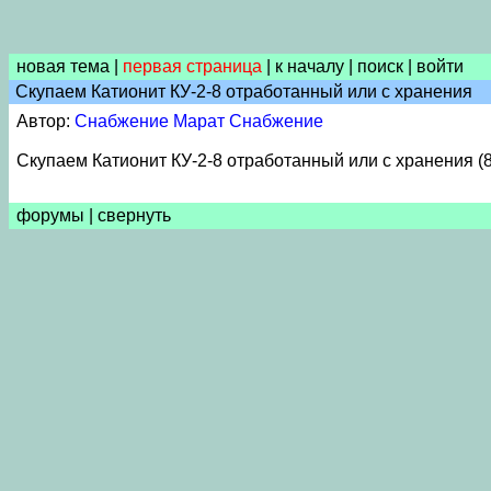
новая тема
|
первая страница
|
к началу
|
поиск
|
войти
Скупаем Катионит КУ-2-8 отработанный или с хранения
Автор:
Снабжение Марат Снабжение
Скупаем Катионит КУ-2-8 отработанный или с хранения (
форумы
|
свернуть