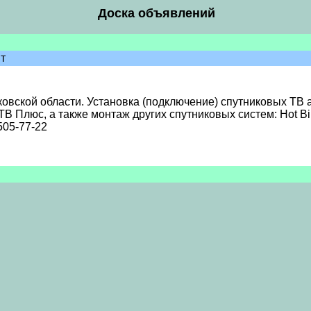
Доска объявлений
т
вской области. Установка (подключение) спутниковых ТВ а
Плюс, а также монтаж других спутниковых систем: Hot Bird, 
505-77-22