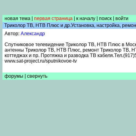
новая тема
|
первая страница
|
к началу
|
поиск
|
войти
Триколор ТВ, НТВ Плюс и др.Установка, настройка, ремон
Автор:
Александр
Спутниковое телевидение Триколор ТВ, НТВ Плюс в Моско
антенны Триколор ТВ, НТВ Плюс, ремонт Триколор ТВ, НТВ 
коттеджах и пр. Протяжка и разводка ТВ кабеля.Тел.(917)
www.sat-project.ru/sputnikovoe-tv
форумы
|
свернуть