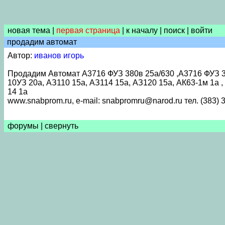
новая тема
|
первая страница
|
к началу
|
поиск
|
войти
продадим автомат
Автор:
иванов игорь
Продадим Автомат А3716 ФУЗ 380в 25а/630 ,А3716 ФУЗ 380
10УЗ 20а, АЗ110 15а, АЗ114 15а, АЗ120 15а, АК63-1м 1а ,
14 1а
www.snabprom.ru, e-mail: snabpromru@narod.ru тел. (383) 3
форумы
|
свернуть