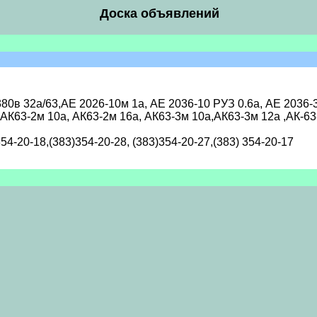
Доска объявлений
в 32а/63,АЕ 2026-10м 1а, АЕ 2036-10 РУЗ 0.6а, АЕ 2036-30
 АК63-2м 10а, АК63-2м 16а, АК63-3м 10а,АК63-3м 12а ,АК-63
54-20-18,(383)354-20-28, (383)354-20-27,(383) 354-20-17