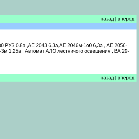
назад
|
вперед
 РУЗ 0.8а ,АЕ 2043 6.3а,АЕ 2046м-1о0 6,3а , АЕ 2056-
-3м 1.25а , Автомат АЛО лестничого освещения , ВА 29-
назад
|
вперед