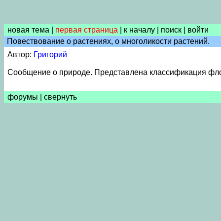
новая тема
|
первая страница
|
к началу
|
поиск
|
войти
Повествование о растениях, о многоликости растений.
Автор:
Григорий
Сообщение о природе. Представлена классификация фло
форумы
|
свернуть