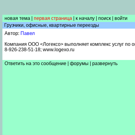
новая тема
|
первая страница
|
к началу
|
поиск
|
войти
Грузчики, офисные, квартирные переезды
Автор:
Павел
Компания ООО <Логексо> выполняет комплекс услуг по о
8-926-238-51-18; www.logexo.ru
Ответить на это сообщение
|
форумы
|
развернуть