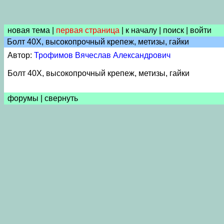
новая тема
|
первая страница
|
к началу
|
поиск
|
войти
Болт 40Х, высокопрочный крепеж, метизы, гайки
Автор:
Трофимов Вячеслав Александрович
Болт 40Х, высокопрочный крепеж, метизы, гайки
форумы
|
свернуть