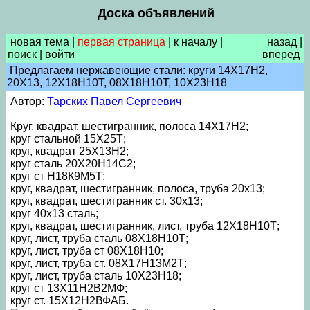
Доска объявлений
новая тема
|
первая страница
|
к началу
|
назад
|
поиск
|
войти
вперед
Предлагаем нержавеющие стали: круги 14Х17Н2,
20Х13, 12Х18Н10Т, 08Х18Н10Т, 10Х23Н18
Автор:
Тарских Павел Сергеевич
Круг, квадрат, шестигранник, полоса 14Х17Н2;
круг стальной 15Х25Т;
круг, квадрат 25Х13Н2;
круг сталь 20Х20Н14С2;
круг ст Н18К9М5Т;
круг, квадрат, шестигранник, полоса, труба 20х13;
круг, квадрат, шестигранник ст. 30х13;
круг 40х13 сталь;
круг, квадрат, шестигранник, лист, труба 12Х18Н10Т;
круг, лист, труба сталь 08Х18Н10Т;
круг, лист, труба ст 08Х18Н10;
круг, лист, труба ст. 08Х17Н13М2Т;
круг, лист, труба сталь 10Х23Н18;
круг ст 13Х11Н2В2МФ;
круг ст. 15Х12Н2ВФАБ.