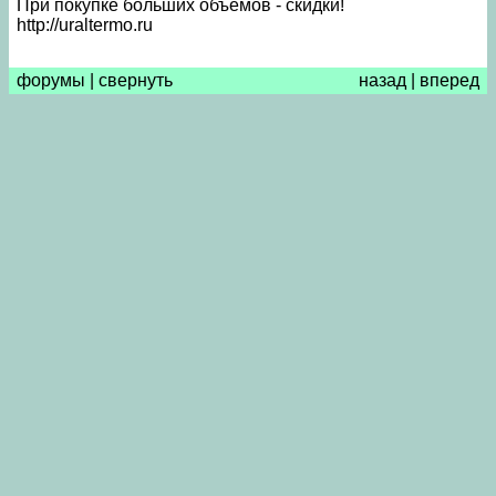
При покупке больших объёмов - скидки!
http://uraltermo.ru
форумы
|
свернуть
назад
|
вперед