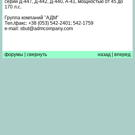
серий Д-447, Д-442, Д-440, А-41, мощностью от 45 до
170 л.с.
Группа компаний "АДМ"
Тел./факс: +38 (053) 542-2401; 542-1759
e-mail: sbut@admcompany.com
форумы
|
свернуть
назад
|
вперед