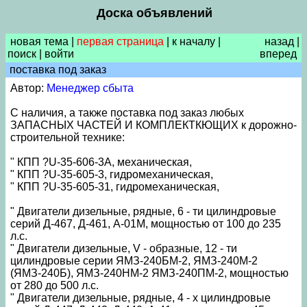
Доска объявлений
новая тема
|
первая страница
|
к началу
|
назад
|
поиск
|
войти
вперед
поставка под заказ
Автор:
Менеджер сбыта
С наличия, а также поставка под заказ любых
ЗАПАСНЫХ ЧАСТЕЙ И КОМПЛЕКТКЮЩИХ к дорожно-
строительной технике:
" КПП ?U-35-606-3A, механическая,
" КПП ?U-35-605-3, гидромеханическая,
" КПП ?U-35-605-31, гидромеханическая,
" Двигатели дизельные, рядные, 6 - ти цилиндровые
серий Д-467, Д-461, А-01М, мощностью от 100 до 235
л.с.
" Двигатели дизельные, V - образные, 12 - ти
цилиндровые серии ЯМЗ-240БМ-2, ЯМЗ-240М-2
(ЯМЗ-240Б), ЯМЗ-240НМ-2 ЯМЗ-240ПМ-2, мощностью
от 280 до 500 л.с.
" Двигатели дизельные, рядные, 4 - х цилиндровые