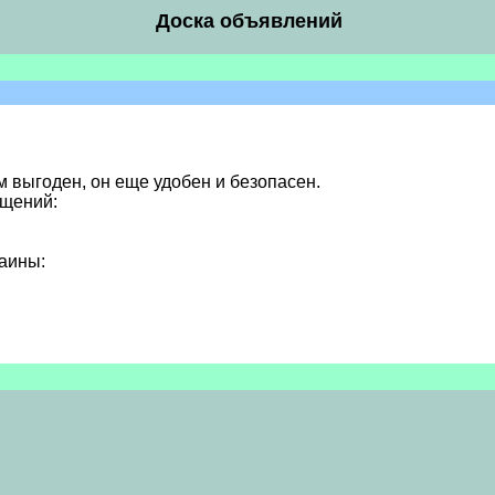
Доска объявлений
м выгоден, он еще удобен и безопасен.
бщений:
аины: