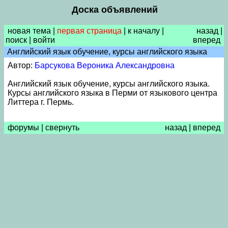
Доска объявлений
новая тема
|
первая страница
|
к началу
|
назад
|
поиск
|
войти
вперед
Английский язык обучение, курсы английского языка
Автор:
Барсукова Вероника Александровна
Английский язык обучение, курсы английского языка.
Курсы английского языка в Перми от языкового центра
Литтера г. Пермь.
форумы
|
свернуть
назад
|
вперед