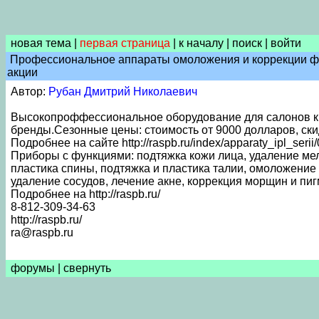
новая тема
|
первая страница
|
к началу
|
поиск
|
войти
Профессиональное аппараты омоложения и коррекции фиг
акции
Автор:
Рубан Дмитрий Николаевич
Высокопроффессиональное оборудование для салонов кр
бренды.Сезонные цены: стоимость от 9000 долларов, ски
Подробнее на сайте http://raspb.ru/index/apparaty_ipl_serii
Приборы с функциями: подтяжка кожи лица, удаление мел
пластика спины, подтяжка и пластика талии, омоложение
удаление сосудов, лечение акне, коррекция морщин и пи
Подробнее на http://raspb.ru/
8-812-309-34-63
http://raspb.ru/
ra@raspb.ru
форумы
|
свернуть