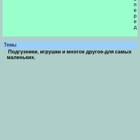
п
е
р
е
д
Темы
Подгузники, игрушки и многое другое-для самых
маленьких.