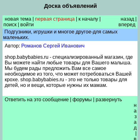
Доска объявлений
новая тема
|
первая страница
|
к началу
|
назад
|
поиск
|
войти
вперед
Подгузники, игрушки и многое другое-для самых
маленьких.
Автор:
Романов Сергей Иванович
shop.babybabies.ru - специализированный магазин, где
Вы можете найти любые товары для Вашего малыша.
Мы будем рады предложить Вам все самое
необходимое из того, что может потребоваться Вашей
крохе. shop.babybabies.ru - это не только товары для
детей, но и вещи, которые нужны их мамам.
Ответить на это сообщение
|
форумы
|
развернуть
н
а
з
а
д
|
в