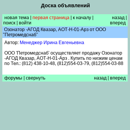
Доска объявлений
новая тема
|
первая страница
|
к началу
|
назад
|
поиск
|
войти
вперед
Озонатор -АГОД Квазар, АОТ-Н-01-Арз от ООО
"Петромедснаб"
Автор:
Менеджер Ирина Евгеньевна
ООО 'Петромедснаб' осуществляет продажу Озонатор
-АГОД Квазар, АОТ-Н-01-Арз . Купить по низким ценам
по Тел.: (812) 438-10-48, (812)554-03-79, (812)554-03-88
форумы
|
свернуть
назад
|
вперед