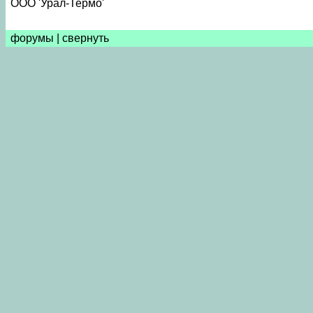
ООО 'Урал-Термо'
форумы
|
свернуть