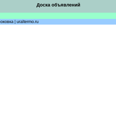
Доска объявлений
овка | uraltermo.ru