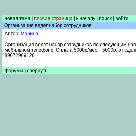
новая тема
|
первая страница
|
к началу
|
поиск
|
войти
Организация ведет набор сотрудников
Автор:
Марина
Организация ведет набор сотрудников по следующим нап
мобильном телефоне. Оплата 5000р/мес. +5000р. от сделк
89672969128
форумы
|
свернуть