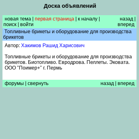
Доска объявлений
новая тема
|
первая страница
|
к началу
|
назад
|
поиск
|
войти
вперед
Топливные брикеты и оборудование для производства
брикетов
Автор:
Хакимов Рашид Харисович
Топливные брикеты и оборудование для производства
брикетов. Биотопливо. Евродрова. Пеллеты. Эковата.
ООО "Поимер+" г. Пермь
форумы
|
свернуть
назад
|
вперед