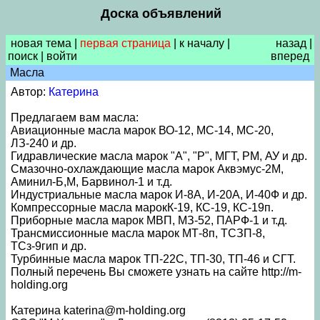
Доска объявлений
новая тема
|
первая страница
|
к началу
|
назад
|
поиск
|
войти
вперед
Масла
Автор:
Катерина
Предлагаем вам масла:
Авиационные масла марок ВО-12, МС-14, МС-20,
ЛЗ-240 и др.
Гидравлические масла марок "А", "Р", МГТ, РМ, АУ и др.
Смазочно-охлаждающие масла марок Аквэмус-2М,
Аминил-Б,М, Барвинол-1 и т.д.
Индустриальные масла марок И-8А, И-20А, И-40Ф и др.
Компрессорные масла марокК-19, КС-19, КС-19п.
Приборные масла марок МВП, МЗ-52, ПАРФ-1 и т.д.
Трансмиссионные масла марок МТ-8п, ТСЗП-8,
ТСз-9гип и др.
Турбинные масла марок ТП-22С, ТП-30, ТП-46 и СГТ.
Полный перечень Вы сможете узнать на сайте http://m-
holding.org
Катерина katerina@m-holding.org