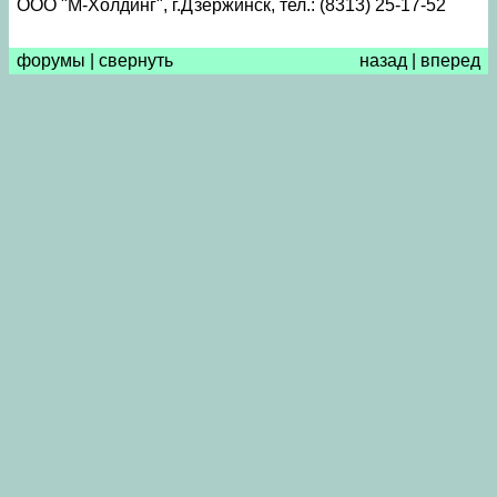
ООО "М-Холдинг", г.Дзержинск, тел.: (8313) 25-17-52
форумы
|
свернуть
назад
|
вперед