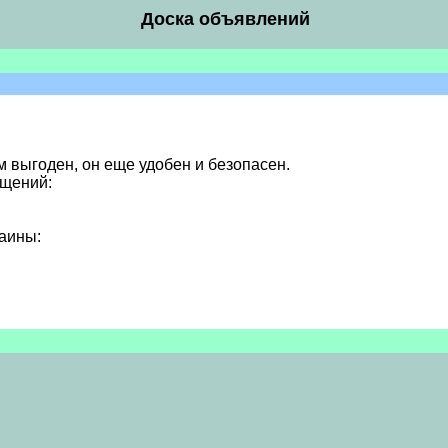
Доска объявлений
м выгоден, он еще удобен и безопасен.
бщений:
аины: