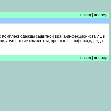
назад
|
вперед
х Комплект одежды защитной врача-инфекциониста ? 1 и
тов, акушерские комплекты, простыни, салфетки,одежда
назад
|
вперед