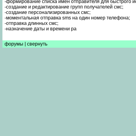
-формирование списка имен отправителя для быстрого и
-создание и редактирование групп получателей смс;
-создание персонализированных смс;
-моментальная отправка sms на один номер телефона;
-отправка длинных смс;
-назначение даты и времени ра
форумы
|
свернуть