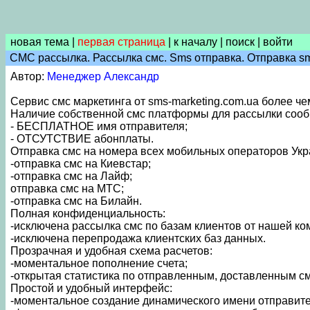
новая тема
|
первая страница
|
к началу
|
поиск
|
войти
СМС рассылка. Рассылка смс. Sms отправка. Отправка s
Автор:
Менеджер Александр
Сервис смс маркетинга от sms-marketing.com.ua более че
Наличие собственной смс платформы для рассылки соо
- БЕСПЛАТНОЕ имя отправителя;
- ОТСУТСТВИЕ абонплаты.
Отправка смс на номера всех мобильных операторов Укр
-отправка смс на Киевстар;
-отправка смс на Лайф;
отправка смс на МТС;
-отправка смс на Билайн.
Полная конфиденциальность:
-исключена рассылка смс по базам клиентов от нашей ком
-исключена перепродажа клиентских баз данных.
Прозрачная и удобная схема расчетов:
-моментальное пополнение счета;
-открытая статистика по отправленным, доставленным см
Простой и удобный интерфейс:
-моментальное создание динамического имени отправите