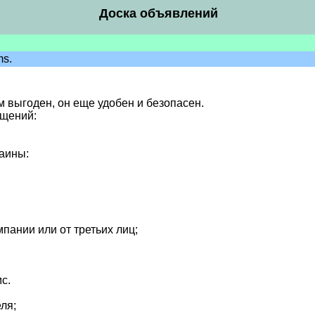
Доска объявлений
ms.
м выгоден, он еще удобен и безопасен.
бщений:
аины:
пании или от третьих лиц;
с.
ля;