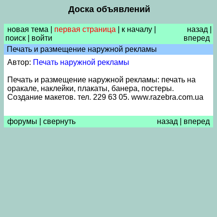
Доска объявлений
новая тема
|
первая страница
|
к началу
|
назад
|
поиск
|
войти
вперед
Печать и размещение наружной рекламы
Автор:
Печать наружной рекламы
Печать и размещение наружной рекламы: печать на
оракале, наклейки, плакаты, банера, постеры.
Создание макетов. тел. 229 63 05. www.razebra.com.ua
форумы
|
свернуть
назад
|
вперед