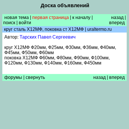
Доска объявлений
новая тема
|
первая страница
|
к началу
|
назад
|
поиск
|
войти
вперед
круг сталь Х12МФ, поковка ст Х12МФ | uraltermo.ru
Автор:
Тарских Павел Сергеевич
круг Х12МФ Ф20мм, Ф25мм, Ф30мм, Ф36мм, Ф40мм,
Ф45мм, Ф50мм, Ф60мм
поковка Х12МФ Ф60мм, Ф80мм, Ф90мм, Ф100мм,
Ф120мм, Ф130мм, Ф140мм, Ф160мм, Ф450мм
форумы
|
свернуть
назад
|
вперед