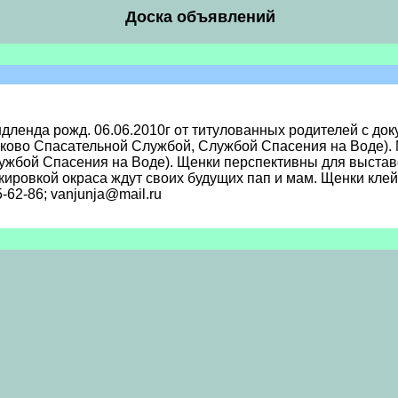
Доска объявлений
ндленда рожд. 06.06.2010г от титулованных родителей с д
сково Спасательной Службой, Службой Спасения на Воде). 
жбой Спасения на Воде). Щенки перспективны для выстав
ркировкой окраса ждут своих будущих пап и мам. Щенки кл
-62-86; vanjunja@mail.ru