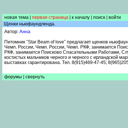
новая тема
|
первая страница
|
к началу
|
поиск
|
войти
Щенки ньюфаундленда.
Автор:
Анна
Питомник "Star Beam of love" предлагает щенков ньюфау
Чемп. России, Чемп. России, Чемп. РКФ, занимается Пои
РКФ, занимается Поисково Спасательными Работами, Слу
костистых мальчиков черного и черного с ирландской ма
выставках гарантирована. Тел. 8(915)469-47-45; 8(965)205
форумы
|
свернуть