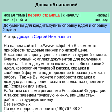
Доска объявлений
новая тема
|
первая страница
|
к началу
|
назад
|
поиск
|
войти
вперед
Документы для кредита.Купить справку ндфл и справку
2 ндфл.
Автор:
Дроздов Сергей Николаевич
На нашем сайте http://www.richjob.Ru Вы сможете
приобрести трудовые книжки по низкой цене.
Восстановить пропущенные записи в трудовой книжки.
Купить полный комплект документов для получения
кредита. Пакет документов включает в себя справки 2
ндфл, ксерокопия трудовой книжки, справки в
свободной форме и подтверждение (прозвон) с места
работы. Так же Вы можете приобрести справки о
доходах для получения визы в посольствах (шенген и
др.)(справки для визы).
Работаем со всеми регионами Российской Федерации.
А также: заведем трудовую книжку, впишим стаж
работы в трудовую книжку.
Без выходных.
По всем вопросам звоните (495)767-38-34