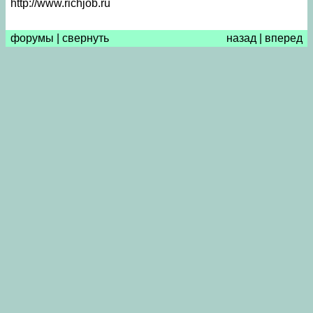
http://www.richjob.ru
форумы
|
свернуть
назад
|
вперед