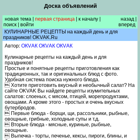
Доска объявлений
новая тема
|
первая страница
|
к началу
|
назад
|
поиск
|
войти
вперед
КУЛИНАРНЫЕ РЕЦЕПТЫ на каждый день и для
праздников! OKVAK.Ru
Автор:
ОКVАК ОКVАК ОКVАК
Кулинарные рецепты на каждый день и для
праздников!
Простые и понятные рецепты приготовления как
традиционных, так и оригинальных блюд c фото.
Удобная система поиска нужного блюда.
 Хотите приготовить вкусный и необычный салат? На
сайте OKVAK Вы найдете рецепты изумительных
салатов: слоеных, с мясом, птицей, морепродуктами,
овощами. А кроме этого - простых и очень вкусных
бутербродов.
 Первые блюда - борщи, щи, рассольники, рыбные,
овощные, грибные, холодные супы и т.д.
 Вторые блюда - мясные, куриные, рыбные,
овощные.
 Выпечка - торты, печенье, кексы, пироги, блины, и