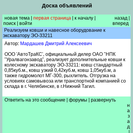
Доска объявлений
новая тема
|
первая страница
|
к началу
|
назад
|
поиск
|
войти
вперед
Реализуем ковши и навесное оборудование к
экскаватору ЭО-33211
Автор:
Мардашев Дмитрий Алексеевич
ООО 'АвтоТраКС', официальный дилер ОАО "НПК
"Уралвагонзавод", реализует дополнительные ковши к
колесному экскаватору ЭО-33211: ковш стандартный
0,85куб.м., ковш узкий 0,42куб.м, ковш 1,05куб.м, а
также гидромолот МГ-300, рыхлитель. Отгрузка на
условиях самовывоза или транспортной компанией со
склада в г. Челябинске, в г.Нижний Тагил.
Ответить на это сообщение
|
форумы
|
развернуть
н
а
з
а
д
|