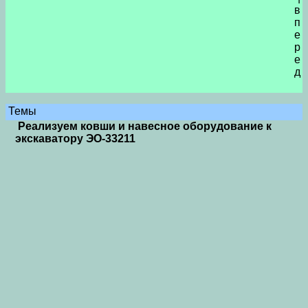
в
п
е
р
е
д
Темы
Реализуем ковши и навесное оборудование к
экскаватору ЭО-33211