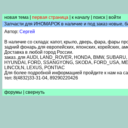
новая тема
|
первая страница
|
к началу
|
поиск
|
войти
Запчасти для ИНОМАРОК в наличие и под заказ новые, б
Автор:
Сергей
В наличие со склада: капот, крыло, дверь, фара, фары пр
задний фонарь для европейских, японских, корейских, ам
Доставка в любой город России.
заказ. для AUDI, LAND_ROVER, HONDA, BMW, SUBA
HYUNDAI, FORD, SSANGYONG, SKODA, FORD_USA, MERCU
LINCOLN, LEXUS, PONTIAC
Для более подробной информацией пройдите к нам на сай
тел: 8(4832)33-31-04, 89290220426
форумы
|
свернуть