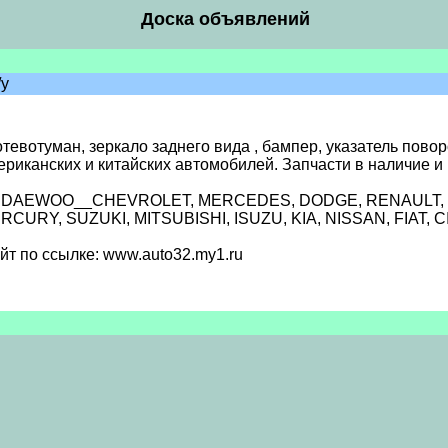
Доска объявлений
/у
отевотуман, зеркало заднего вида , бампер, указатель пово
ериканских и китайских автомобилей. Запчасти в наличие и
RU, DAEWOO__CHEVROLET, MERCEDES, DODGE, RENAULT,
RY, SUZUKI, MITSUBISHI, ISUZU, KIA, NISSAN, FIAT, C
т по ссылке: www.auto32.my1.ru