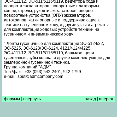
ЭО-4111/12, ЭО-511/5116/5119, редуктора хода и
поворота экскаваторов, поворотные платформы,
ковши, стрелы, рукояти экскаваторов, опорно -
поворотные устройства (ОПУ) экскаваторов,
автокранов, катки опорные и поддерживающие к
технике на гусеничном ходу, и другие узлы и агрегаты
для комплектации ходовых устройств техники на
гусеничном и пневматическом ходу.
" Ленты гусеничные для комплектации ЭО-5124/22,
ЭО-5225, ЭО-6123/ЭО-6124, 4121/4124/4225,
ЭО-4111/12, ЭО-511/5116/5119, башмаки, цепи
гусеничные, зубы ковша, и другие комплектующие для
землеройной гусеничной техники.
Группа компаний "АДМ"
Тел./факс: +38 (053) 542-2401; 542-1759
e-mail: sbut@admcompany.com
форумы
|
свернуть
назад
|
вперед