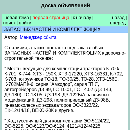
Доска объявлений
новая тема
|
первая страница
|
к началу
|
назад
|
поиск
|
войти
вперед
ЗАПАСНЫХ ЧАСТЕЙ И КОМПЛЕКТКЮЩИХ
Автор:
Менеджер сбыта
С наличия, а также поставка под заказ любых
ЗАПАСНЫХ ЧАСТЕЙ И КОМПЛЕКТКЮЩИХ к дорожно-
строительной технике:
" Мосты ведущие для комплектации тракторов К-700/
К-701, К-744, ХТЗ - 150К, ХТЗ-17220, ХТЗ-16331, К-702,
К-703 погрузчиков ТО-18, ТО-30/25, ТО-28, ХТЗ-156Б,
К-702МАПК-6, серия "Амкодор", серия "ПК",
автогрейдеров ДЗ-99, ГС-10.01, ГС-14.02 (ДЗ-143,
ДЗ-180), ГС-18.05, ДЗ-198, ДЗ-122Б/А различных
модификаций, ДЗ-298, полноприводный ДЗ-98В,
пневмоколесных экскаваторов ЭО-3323/22,
ЕК-12/14/18, ВЕКС-20К и другие.
" Ход гусеничный для комплектации ЭО-5124/22,
ЭО-5225, ЭО-6123/ЭО-6124, 4121/4124/4225,