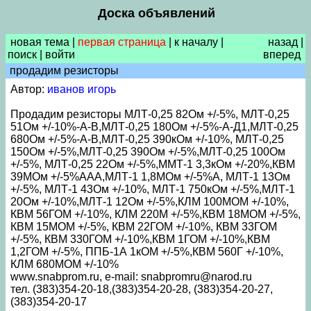
Доска объявлений
новая тема
|
первая страница
|
к началу
|
назад
|
поиск
|
войти
вперед
продадим резисторы
Автор:
иванов игорь
Продадим резисторы МЛТ-0,25 82Ом +/-5%, МЛТ-0,25
51Ом +/-10%-А-В,МЛТ-0,25 180Ом +/-5%-А-Д1,МЛТ-0,25
680Ом +/-5%-А-В,МЛТ-0,25 390кОм +/-10%, МЛТ-0,25
150Ом +/-5%,МЛТ-0,25 390Ом +/-5%,МЛТ-0,25 100Ом
+/-5%, МЛТ-0,25 22Ом +/-5%,ММТ-1 3,3кОм +/-20%,КВМ
39МОм +/-5%ААА,МЛТ-1 1,8МОм +/-5%А, МЛТ-1 13Ом
+/-5%, МЛТ-1 43Ом +/-10%, МЛТ-1 750кОм +/-5%,МЛТ-1
20Ом +/-10%,МЛТ-1 12Ом +/-5%,КЛМ 100МОМ +/-10%,
КВМ 56ГОМ +/-10%, КЛМ 220М +/-5%,КВМ 18МОМ +/-5%,
КВМ 15МОМ +/-5%, КВМ 22ГОМ +/-10%, КВМ 33ГОМ
+/-5%, КВМ 330ГОМ +/-10%,КВМ 1ГОМ +/-10%,КВМ
1,2ГОМ +/-5%, ППБ-1А 1кОМ +/-5%,КВМ 560Г +/-10%,
КЛМ 680МОМ +/-10%
www.snabprom.ru, e-mail: snabpromru@narod.ru
тел. (383)354-20-18,(383)354-20-28, (383)354-20-27,
(383)354-20-17