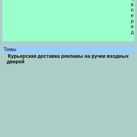
в
п
е
р
е
д
Темы
Курьерская доставка рекламы на ручки входных
дверей