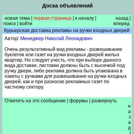
Доска объявлений
новая тема
|
первая страница
|
к началу
|
назад
|
поиск
|
войти
вперед
Курьерская доставка рекламы на ручки входных дверей
Автор:
Менеджер Николай Леонидович
Очень результативный вид рекламы - развешивание
буклетов или газет на ручки входных дверей жилых
квартир. Но следует учесть, что при выборе данного
вида доставки, листовки должны быть с высечкой под
ручку двери, либо реклама должна быть упакована в
пакеты с ручками для развешивания на ручки входных
дверей, как и при разноске рекламных газет по
частному сектору.
Ответить на это сообщение
|
форумы
|
развернуть
н
а
з
а
д
|