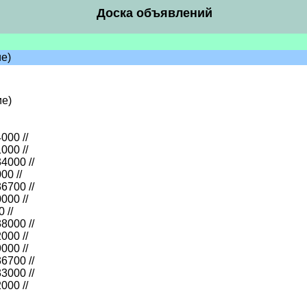
Доска объявлений
е)
ие)
000 //
000 //
4000 //
00 //
6700 //
000 //
 //
8000 //
000 //
000 //
6700 //
3000 //
000 //