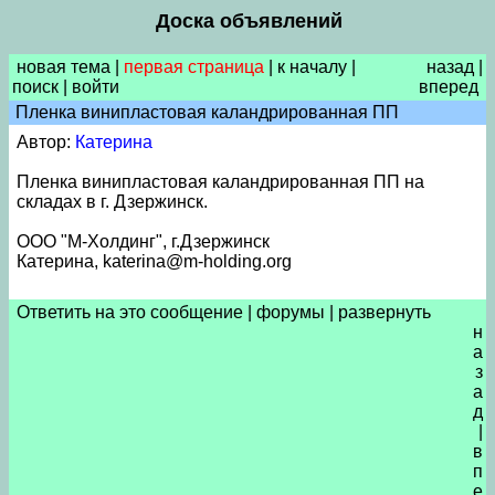
Доска объявлений
новая тема
|
первая страница
|
к началу
|
назад
|
поиск
|
войти
вперед
Пленка винипластовая каландрированная ПП
Автор:
Катерина
Пленка винипластовая каландрированная ПП на
складах в г. Дзержинск.
ООО "М-Холдинг", г.Дзержинск
Катерина, katerina@m-holding.org
Ответить на это сообщение
|
форумы
|
развернуть
н
а
з
а
д
|
в
п
е