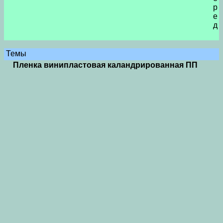
р
е
д
Темы
Пленка винипластовая каландрированная ПП