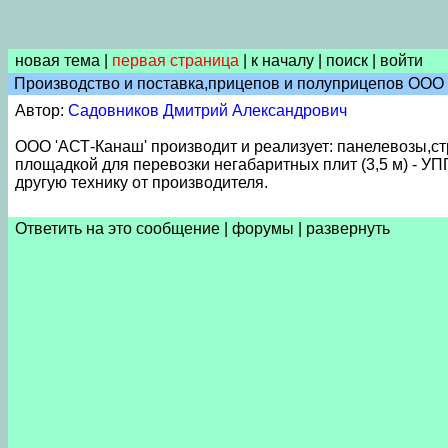
новая тема
|
первая страница
|
к началу
|
поиск
|
войти
Производство и поставка,прицепов и полуприцепов ООО "А
Автор:
Садовников Дмитрий Александрович
ООО 'АСТ-Канаш' производит и реализует: панелевозы,с
площадкой для перевозки негабаритных плит (3,5 м) - УП
другую технику от производителя.
Ответить на это сообщение
|
форумы
|
развернуть