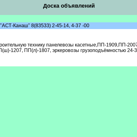
Доска объявлений
СТ-Канаш" 8(83533) 2-45-14, 4-37 -00
троительную технику панелевозы касетные,ПП-1909,ПП-200
П(ш)-1207, ПП(л)-1807, эркеровозы грузоподъёмностью 24-3