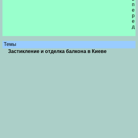
п
е
р
е
д
Темы
Застикление и отделка балкона в Киеве