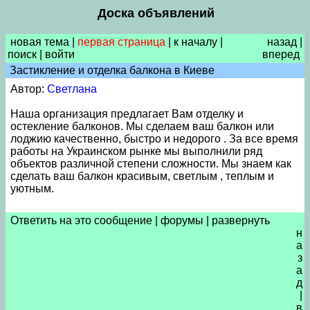
Доска объявлений
новая тема
|
первая страница
|
к началу
|
назад
|
поиск
|
войти
вперед
Застикление и отделка балкона в Киеве
Автор:
Светлана
Наша организация предлагает Вам отделку и
остекление балконов. Мы сделаем ваш балкон или
лоджию качественно, быстро и недорого . За все время
работы на Украинском рынке мы выполнили ряд
объектов различной степени сложности. Мы знаем как
сделать ваш балкон красивым, светлым , теплым и
уютным.
Ответить на это сообщение
|
форумы
|
развернуть
н
а
з
а
д
|
в