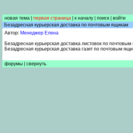
новая тема
|
первая страница
|
к началу
|
поиск
|
войти
Безадресная курьерская доставка по почтовым ящикам
Автор:
Менеджер Елена
Безадресная курьерская доставка листовок по почтовым
Безадресная курьерская доставка газет по почтовым ящ
форумы
|
свернуть