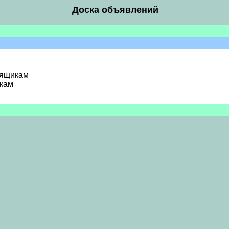
Доска объявлений
 ящикам
икам