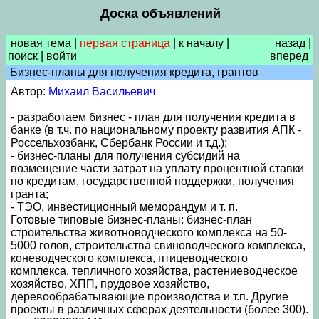
Доска объявлений
новая тема
|
первая страница
|
к началу
|
назад
|
поиск
|
войти
вперед
Бизнес-планы для получения кредита, грантов
Автор:
Михаил Васильевич
- разработаем бизнес - план для получения кредита в
банке (в т.ч. по национальному проекту развития АПК -
Россельхозбанк, Сбербанк России и т.д.);
- бизнес-планы для получения субсидий на
возмещение части затрат на уплату процентной ставки
по кредитам, государственной поддержки, получения
гранта;
- ТЭО, инвестиционный меморандум и т. п.
Готовые типовые бизнес-планы: бизнес-план
строительства животноводческого комплекса на 50-
5000 голов, строительства свиноводческого комплекса,
коневодческого комплекса, птицеводческого
комплекса, тепличного хозяйства, растениеводческое
хозяйство, ХПП, прудовое хозяйство,
деревообрабатывающие производства и т.п. Другие
проекты в различных сферах деятельности (более 300).