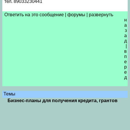
тел. 89033230441
Ответить на это сообщение
|
форумы
|
развернуть
н
а
з
а
д
|
в
п
е
р
е
д
Темы
Бизнес-планы для получения кредита, грантов