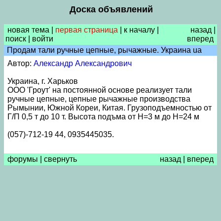
Доска объявлений
новая тема
|
первая страница
|
к началу
|
назад
|
поиск
|
войти
вперед
Продам тали ручные цепные, рычажные. Украина ua
Автор:
Александр Александрович
Украина, г. Харьков
ООО 'Гроут' на постоянной основе реализует тали
ручные цепные, цепные рычажные производства
Рымынии, Южной Кореи, Китая. Грузоподъемностью от
Г/П 0,5 т до 10 т. Высота подъма от Н=3 м до Н=24 м
(057)-712-19 44, 0935445035.
форумы
|
свернуть
назад
|
вперед