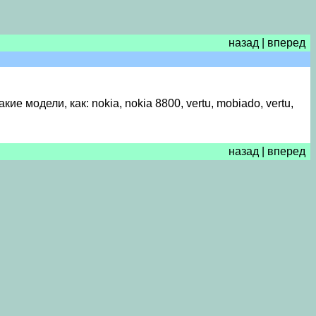
назад
|
вперед
модели, как: nokia, nokia 8800, vertu, mobiado, vertu,
назад
|
вперед