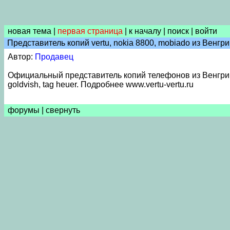
новая тема
|
первая страница
|
к началу
|
поиск
|
войти
Представитель копий vertu, nokia 8800, mobiado из Венгр
Автор:
Продавец
Официальный представитель копий телефонов из Венгрии. О
goldvish, tag heuer. Подробнее www.vertu-vertu.ru
форумы
|
свернуть