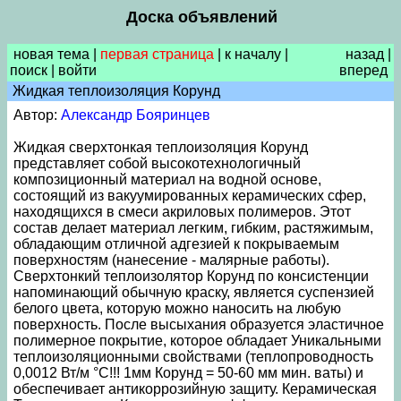
Доска объявлений
новая тема
|
первая страница
|
к началу
|
назад
|
поиск
|
войти
вперед
Жидкая теплоизоляция Корунд
Автор:
Александр Бояринцев
Жидкая сверхтонкая теплоизоляция Корунд
представляет собой высокотехнологичный
композиционный материал на водной основе,
состоящий из вакуумированных керамических сфер,
находящихся в смеси акриловых полимеров. Этот
состав делает материал легким, гибким, растяжимым,
обладающим отличной адгезией к покрываемым
поверхностям (нанесение - малярные работы).
Сверхтонкий теплоизолятор Корунд по консистенции
напоминающий обычную краску, является суспензией
белого цвета, которую можно наносить на любую
поверхность. После высыхания образуется эластичное
полимерное покрытие, которое обладает Уникальными
теплоизоляционными свойствами (теплопроводность
0,0012 Вт/м °С!!! 1мм Корунд = 50-60 мм мин. ваты) и
обеспечивает антикоррозийную защиту. Керамическая