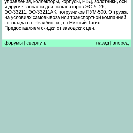
управления, коллекторы, корпусы, РВД, золотники, оси
и другие запчасти для экскаваторов ЭО-5126,
ЭО-33211, ЭО-33211АК, погрузчиков ПУМ-500. Отгрузка
на условиях самовывоза или транспортной компанией
со склада в г. Челябинске, в г.Нижний Тагил.
Предоставляем скидки от заводских цен.
форумы
|
свернуть
назад
|
вперед