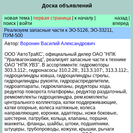
Доска объявлений
новая тема
|
первая страница
|
к началу
|
назад
|
поиск
|
войти
вперед
Реализуем запасные части к ЭО-5126, ЭО-33211,
ПУМ-500
Автор:
Воронин Василий Александрович
ООО 'АвтоТраКС', официальный дилер ОАО "НПК
"Уралвагонзавод", реализует запасные части к технике
ОАО "НПК УВЗ". В ассортименте: гидромоторы
303.3.112:, гидронасосы 310.2.28:, 313.3.107:, 313.3.112:,
гидроцилиндры ковша, гидроцилиндры стрелы,
гидроцилиндры рукояти, гидрораспределители,
гидроаппараты, гидроклапаны, редукторы хода,
редуктор поворота платформы, редуктор раздаточный,
ремкомплекты гидроцилиндра, рем.комплекты
центрального коллектора, катки поддерживающие,
катки опорные, колеса натяжные, колеса
направляющие, коронки, адаптеры, ножи боковые,
шестерни, патрубки, кольца, клапаны, поршни,
манжеты, фланцы, шайбы, штоки, подшипники,
штуцеры, трубопроводы, кожухи, крышки, рычаги