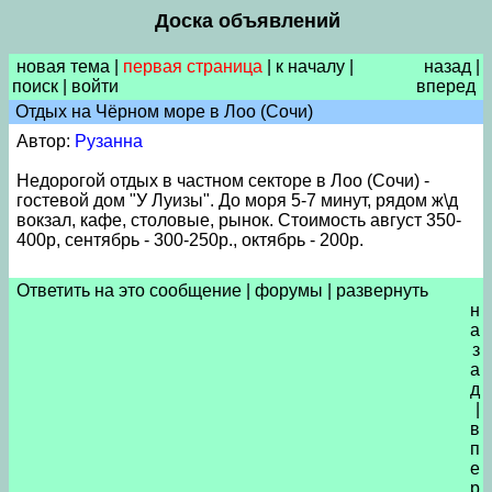
Доска объявлений
новая тема
|
первая страница
|
к началу
|
назад
|
поиск
|
войти
вперед
Отдых на Чёрном море в Лоо (Сочи)
Автор:
Рузанна
Недорогой отдых в частном секторе в Лоо (Сочи) -
гостевой дом "У Луизы". До моря 5-7 минут, рядом ж\д
вокзал, кафе, столовые, рынок. Стоимость август 350-
400р, сентябрь - 300-250р., октябрь - 200р.
Ответить на это сообщение
|
форумы
|
развернуть
н
а
з
а
д
|
в
п
е
р