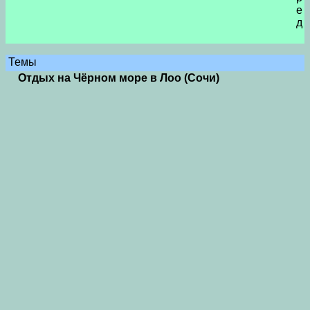
е
д
Темы
Отдых на Чёрном море в Лоо (Сочи)