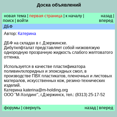
Доска объявлений
новая тема
|
первая страница
|
к началу
|
назад
|
поиск
|
войти
вперед
ДБФ
Автор:
Катерина
ДБФ на складах в г. Дзержинске.
Дибутилфталат представляет собой низковязкую
однородную прозрачную жидкость слабого желтоватого
оттенка.
Используется в качестве пластификатора
поливинлхлоридных и эпоксидных смол, в
производстве ПВХ пластикатов, пленочных и листовых
матералов, искусственных кож, резино-технических
изделий.
Катерина katerina@m-holding.org
ООО "М-Холдинг", г.Дзержинск, тел.: (8313) 25-17-52
форумы
|
свернуть
назад
|
вперед