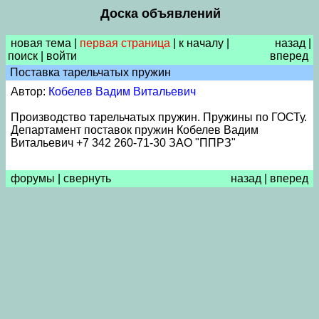
Доска объявлений
новая тема
|
первая страница
|
к началу
|
назад
|
поиск
|
войти
вперед
Поставка тарельчатых пружин
Автор:
Кобелев Вадим Витальевич
Производство тарельчатых пружин. Пружины по ГОСТу.
Департамент поставок пружин Кобелев Вадим
Витальевич +7 342 260-71-30 ЗАО "ППРЗ"
форумы
|
свернуть
назад
|
вперед