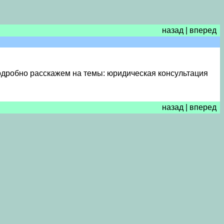
назад
|
вперед
одробно расскажем на темы: юридическая консультация
назад
|
вперед