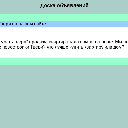
Доска объявлений
Твери на нашем сайте.
мость твери" продажа квартир стала намного проще. Мы п
се новостроики Твери), что лучше купить квартиру или дом?