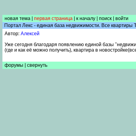
новая тема
|
первая страница
|
к началу
|
поиск
|
войти
Портал Лекс - единая база недвижимости. Все квартиры 
Автор:
Алексей
Уже сегодня благодаря появлению единой базы "недвижи
(где и как её можно получить), квартира в новостройке(в
форумы
|
свернуть