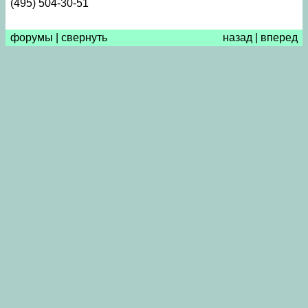
(495) 504-30-51
форумы
|
свернуть
назад
|
вперед