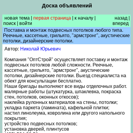
Доска объявлений
новая тема
|
первая страница
|
к началу
|
назад
|
поиск
|
войти
вперед
Поставка и монтаж подвесных потолков любого типа.
Реечные, кассетные, грильято, "армстронг", акустические
потолки, дизайнерские потолки.
Автор:
Николай Юрьевич
Компания "ОптСтрой" осуществляет поставку и монтаж
подвесных потолков любой сложности. Реечные,
кассетные, грильято, "армстронг", акустические
потолки, дизайнерские потолки. Выезд специалиста на
обект для консультации бесплатно.
Наши бригады выполняют все виды отделочных работ.
малярные работы (штукатурка, шпаклевка, покраска
стен, потолков, оконных откосов);
наклейка рулонных материалов на стены, потолки;
укладка паркета (ламината), кафельной плитки;
настил линолеума, ковролина или другого напольного
покрытия;
устройство подвесных потолков;
установка дверей, плинтусов