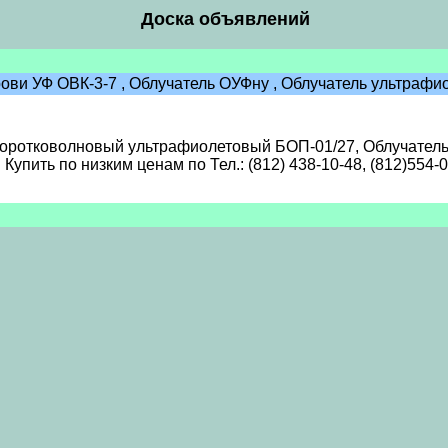
Доска объявлений
ови УФ ОВК-3-7 , Облучатель ОУФну , Облучатель ультраф
оротковолновый ультрафиолетовый БОП-01/27, Облучатель
упить по низким ценам по Тел.: (812) 438-10-48, (812)554-0