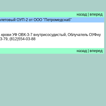
назад
|
вперед
иолетовый ОУП-2 от ООО "Петромедснаб"
 крови УФ ОВК-3-7 внутрисосудистый, Облучатель ОУФну
3-79, (812)554-03-88
назад
|
вперед