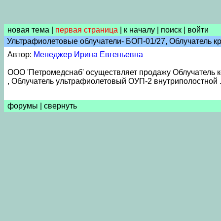
новая тема
|
первая страница
|
к началу
|
поиск
|
войти
Ультрафиолетовые облучатели- БОП-01/27, Облучатель кр
Автор:
Менеджер Ирина Евгеньевна
ООО 'Петромедснаб' осуществляет продажу Облучатель к
, Облучатель ультрафиолетовый ОУП-2 внутриполостной . К
форумы
|
свернуть