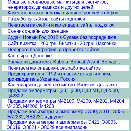
Мощные неодимовые магниты для счетчиков,
генераторов, динамиков и других целей
Качественная перевозка пианино, роялей, сейфов.
Разработка сайтов, сайты под ключ
Печатаем наклейки и календари, сайты под ключ
Сонник онлайн для женщин
Судак. Новый Год 2012 в Судаке без посредников
Сайт-визитка - 200 грн. Визитки - 20 грн. Наклейки.
Недорого полиграфия, разработка сайтов
Капоэйра в Донецке
Запчасти двигателя: Kubota, Bobcat, Avant, Bomag...
Печатаем календарики, разработка сайтов
Предохранители ПР-2 и плавкие вставки к ним,
производитель Украина, Россия
Календарики дешево и быстро. Визитки. Доставка
Продаем амперметры Ц33, Ц330, Ц33-М1, Ц42300,
Ц42302
Продаем амперметры М42100, М4200, М4202, М4204,
М4205, М4206, М4208
Продаем вольтметры и амперметры Э30, Э316, Э335,
ЭА2232, ЭВ2231 и другие
Продаем вольтметры и амперметры Э421, Э8003,
Э8019, Э8021 - Э8029 все диапазоны