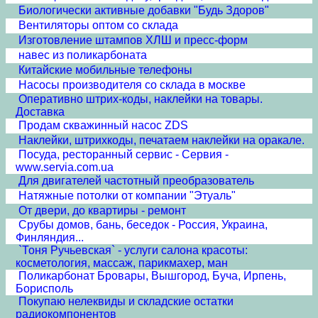
Биологически активные добавки "Будь Здоров"
Вентиляторы оптом со склада
Изготовление штампов ХЛШ и пресс-форм
навес из поликарбоната
Китайские мобильные телефоны
Насосы производителя со склада в москве
Оперативно штрих-коды, наклейки на товары.
Доставка
Продам скважинный насос ZDS
Наклейки, штрихкоды, печатаем наклейки на оракале.
Посуда, ресторанный сервис - Сервия -
www.servia.com.ua
Для двигателей частотный преобразователь
Натяжные потолки от компании "Этуаль"
От двери, до квартиры - ремонт
Срубы домов, бань, беседок - Россия, Украина,
Финляндия...
`Тоня Ручьевская` - услуги салона красоты:
косметология, массаж, парикмахер, ман
Поликарбонат Бровары, Вышгород, Буча, Ирпень,
Борисполь
Покупаю нелеквиды и складские остатки
радиокомпонентов