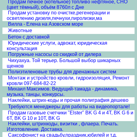
Продам печное (котельное) топливо нефтяное, СНО
(цвет тёмный), объём 8760л с Дне
Продам установку по очистке,регенерации и
осветлению дизеля,печнухи,пиролизки,ма
Вилла - Елена на Азовском море
Животные
Бетон с доставкой
Юридические услуги, адвокат, юридическая
консультация
Погружные насосы со скидкой от дилера
Чихуахуа. Той терьер. Большой выбор шикарных
щенков
Полиэтиленовые трубы для дренажных систем
Монтаж и устройство кровли, гидроизоляция, Ремонт
кровли 097-684-82-22
Михаил Максимов. Ведущий-тамада - динамика,
музыка, танцы, конкурсы.
Наклейки, штрих-коды и прочая полиграфия дешево
Требуются менеджеры для работы на видеопортале!
Продам газовые счетчики "Elster" BK G 4 и 4T, BK G 6 и
6T, BK G 10 и 10T, BK G
Наклейки, штрихкоды, визитки , флаера. Печать.
Изготовление. Доставка.
Cаксофонист на свадьбу,праздник,юбилей и т.д.