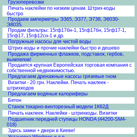
Грузоперевозки
Печать наклейки по низким ценам. Штрих-коды
быстро
Продаем амперметры Э365, Э377, Э738, Э8030-
Э8035.
Продам фильтры: 15гф17бн-1, 15гф17бн, 15гф17-1,
15гф17, 15гф12сн-1 и др.
Погружные насосы для чистой воды
Штрих-коды и прочие наклейки быстро и дешево
Продажа фирменных флажков, подставок, гербов,
вымпелов!
Продается крупная Европейская торговая компания с
собственной недвижимостью.
Предлагаем дренажные насосы грязевые гном
Визитки - 20 грн. Наклейки. Печать наклеек -
штрихкодов
Предлагаем водяные калориферы
Бетон
Станок токарно-винторезный модели 1К62Д
Печать наклеек. Наклейки - штрихкоды. Визитки
Подшипник передней ступицы HONDA (44200-SM4-
018)
Здесь замки + двери в Киеве!
Установка Windows и д.р.