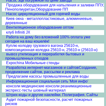
Насос эцв погружной по цене завода
Продажа оборудования для напыления и заливки ППУ,
Пенополиуретан,Оборудование ПП
Насос циркуляционный для горячей воды
Киев окна - металлопластиковые, алюминиевые,
деревянные
Вентиляционное оборудование оптом
клуб Infiniti JX
Работа на дому без вложений 100% оплата уже
сегодня на ваш кошелёк!
Куплю колодку грузового вагона 25610-н,
композиционная колодка 25610-н, 25610-н (25610-н)
вывоз утилизация и переработкя бытовых и
промышленных отходов
Expochina Мобильные стенды
Разработка интернет-магазинов и сайтовСоздание,
продвижение сайтов, рассылки и реклама
Предлагаем насосы промышленные для воды
Информационная социальная сеть 'Моя инфо'
консоли медицинские консоли реанимационные
экспресс-тесты шовный материал
Штрих-коды и другие наклейки. Полиграфия. Сайты
Аудит пожарной безопасности, расчет пожарных
рисков