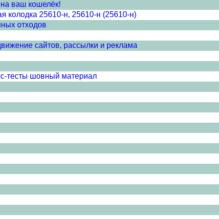
 на ваш кошелёк!
я колодка 25610-н, 25610-н (25610-н)
нных отходов
движение сайтов, рассылки и реклама
сс-тесты шовный материал