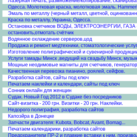
Лазерная печать, размножение/копирование, сканирова
Одесса. Молотковая краска, молотковая эмаль. Hammerit
Эмаль по металлу (черный металл, цветной, оцинкованн
Краска по металлу, Украина, Одесса.
Остановка счетчиков ВОДЫ, ЭЛЕКТРОЭНЕРГИИ, ГАЗА 
остановить,отмотать счётчик
Водянное охлаждение серверов,цод
Продажа и ремонт медтехники, стоматологические услуг
Изготовление полиграфической и сувенирной продукци
Услуги тамады Минск ,ведущий на свадьбу Минск, музы
Мощные неодимовые магниты для счетчиков, генераторо
Качественная перевозка пианино, роялей, сейфов.
Разработка сайтов, сайты под ключ
Печатаем наклейки и календари, сайты под ключ
Сонник онлайн для женщин
Судак. Новый Год 2012 в Судаке без посредников
Сайт-визитка - 200 грн. Визитки - 20 грн. Наклейки.
Недорого полиграфия, разработка сайтов
Капоэйра в Донецке
Запчасти двигателя: Kubota, Bobcat, Avant, Bomag...
Печатаем календарики, разработка сайтов
Предохранители ПР-2 и плавкие вставки к ним, произво