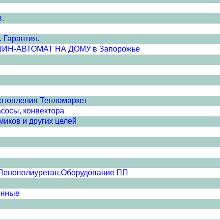
в.
 Гарантия.
-АВТОМАТ НА ДОМУ в Запорожье
 отопления Тепломаркет
асосы, конвектора
миков и других целей
 Пенополиуретан,Оборудование ПП
янные