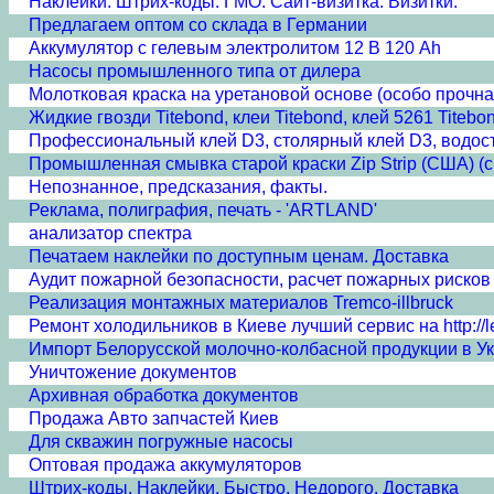
Наклейки. Штрих-коды. ГМО. Сайт-визитка. Визитки.
Предлагаем oптом со склада в Германии
Аккумулятор с гелевым электролитом 12 В 120 Ah
Насосы промышленного типа от дилера
Молотковая краска на уретановой основе (особо прочн
Жидкие гвозди Titebond, клеи Titebond, клей 5261 Titebon
Профессиональный клей D3, столярный клей D3, водост
Промышленная смывка старой краски Zip Strip (США) (с
Непознанное, предсказания, факты.
Реклама, полиграфия, печать - 'ARTLAND'
анализатор спектра
Печатаем наклейки по доступным ценам. Доставка
Аудит пожарной безопасности, расчет пожарных рисков
Реализация монтажных материалов Tremco-illbruck
Ремонт холодильников в Киеве лучший сервис на http://lev
Импорт Белорусской молочно-колбасной продукции в У
Уничтожение документов
Архивная обработка документов
Продажа Авто запчастей Киев
Для скважин погружные насосы
Оптовая продажа аккумуляторов
Штрих-коды. Наклейки. Быстро. Недорого. Доставка