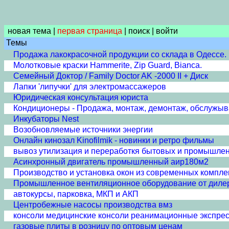
новая тема
|
первая страница
|
поиск
|
войти
Темы
Продажа лакокрасочной продукции со склада в Одессе.
Молотковые краски Hammerite, Zip Guard, Bianca.
Cемейный Доктор / Family Doctor AK -2000 II + Диск
Лапки 'липучки' для электромассажеров
Юридическая консультация юриста
Кондиционеры - Продажа, монтаж, демонтаж, обслужыв
Инкубаторы Nest
Возобновляемые источники энергии
Онлайн кинозал Kinofilmik - новинки и ретро фильмы
вывоз утилизация и переработкя бытовых и промышле
Асинхронный двигатель промышленный аир180м2
Производство и установка окон из современных компл
Промышленное вентиляционное оборудование от диле
автокурсы, парковка, МКП и АКП
Центробежные насосы производства вмз
консоли медицинские консоли реанимационные экспре
газовые плиты в розницу по оптовым ценам