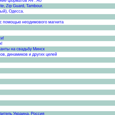
ние форматов А4 : А0
e, Zip Guard, Tambour.
ый), Одесса.
с помощью неодимового магнита
и!
и!
канты на свадьбу Минск
в, динамиков и других целей
дитель Украина, Россия