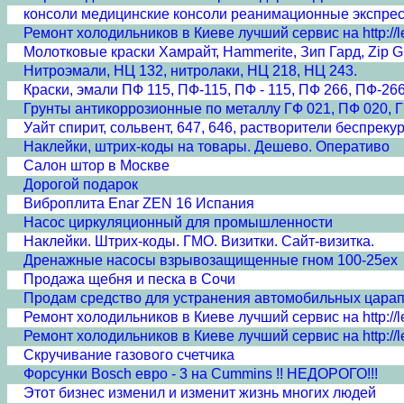
консоли медицинские консоли реанимационные экспре
Ремонт холодильников в Киеве лучший сервис на http://lev
Молотковые краски Хамрайт, Hammerite, Зип Гард, Zip G
Нитроэмали, НЦ 132, нитролаки, НЦ 218, НЦ 243.
Краски, эмали ПФ 115, ПФ-115, ПФ - 115, ПФ 266, ПФ-266
Грунты антикоррозионные по металлу ГФ 021, ПФ 020, Г
Уайт спирит, сольвент, 647, 646, растворители беспреку
Наклейки, штрих-коды на товары. Дешево. Оперативо
Салон штор в Москве
Дорогой подарок
Виброплита Enar ZEN 16 Испания
Насос циркуляционный для промышленности
Наклейки. Штрих-коды. ГМО. Визитки. Сайт-визитка.
Дренажные насосы взрывозащищенные гном 100-25ex
Продажа щебня и песка в Сочи
Продам средство для устранения автомобильных царапин
Ремонт холодильников в Киеве лучший сервис на http://lev
Ремонт холодильников в Киеве лучший сервис на http://lev
Скручивание газового счетчика
Форсунки Bosch евро - 3 на Cummins !! НЕДОРОГО!!!
Этот бизнес изменил и изменит жизнь многих людей