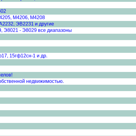
302
4205, М4206, М4208
А2232, ЭВ2231 и другие
, Э8021 - Э8029 все диапазоны
17, 15гф12сн-1 и др.
елов!
собственной недвижимостью.