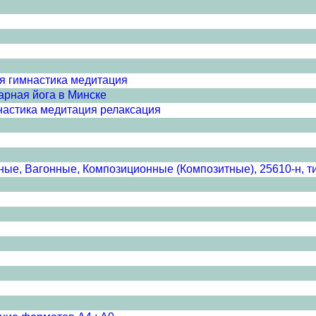
я гимнастика медитация
арная йога в Минске
настика медитация релаксация
ные, Вагонные, Композиционные (Композитные), 25610-н, т