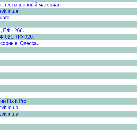
сс-тесты шовный материал
it.in.ua
uard.
, ПФ - 266.
Ф-021, ПФ-020.
рсорные. Одесса.
 Fix it Pro
it.in.ua
it.in.ua