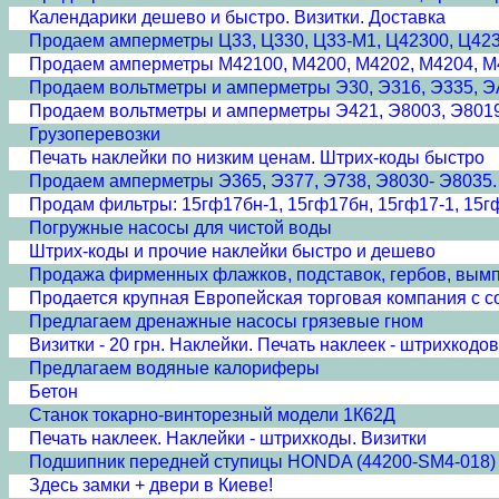
Календарики дешево и быстро. Визитки. Доставка
Продаем амперметры Ц33, Ц330, Ц33-М1, Ц42300, Ц42
Продаем амперметры М42100, М4200, М4202, М4204, М
Продаем вольтметры и амперметры Э30, Э316, Э335, Э
Продаем вольтметры и амперметры Э421, Э8003, Э8019
Грузоперевозки
Печать наклейки по низким ценам. Штрих-коды быстро
Продаем амперметры Э365, Э377, Э738, Э8030- Э8035.
Продам фильтры: 15гф17бн-1, 15гф17бн, 15гф17-1, 15гф
Погружные насосы для чистой воды
Штрих-коды и прочие наклейки быстро и дешево
Продажа фирменных флажков, подставок, гербов, вымп
Продается крупная Европейская торговая компания с 
Предлагаем дренажные насосы грязевые гном
Визитки - 20 грн. Наклейки. Печать наклеек - штрихкодов
Предлагаем водяные калориферы
Бетон
Станок токарно-винторезный модели 1К62Д
Печать наклеек. Наклейки - штрихкоды. Визитки
Подшипник передней ступицы HONDA (44200-SM4-018)
Здесь замки + двери в Киеве!