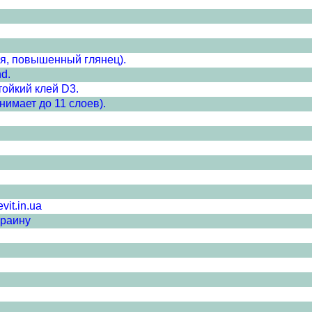
ая, повышенный глянец).
d.
ойкий клей D3.
нимает до 11 слоев).
it.in.ua
краину