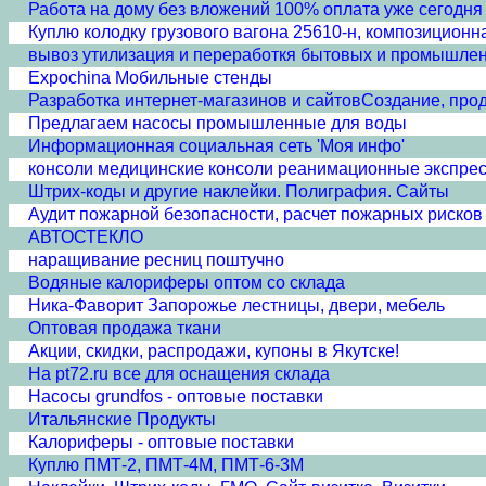
Работа на дому без вложений 100% оплата уже сегодня
Куплю колодку грузового вагона 25610-н, композиционна
вывоз утилизация и переработкя бытовых и промышле
Expochina Мобильные стенды
Разработка интернет-магазинов и сайтовСоздание, про
Предлагаем насосы промышленные для воды
Информационная социальная сеть 'Моя инфо'
консоли медицинские консоли реанимационные экспре
Штрих-коды и другие наклейки. Полиграфия. Сайты
Аудит пожарной безопасности, расчет пожарных рисков
АВТОСТЕКЛО
наращивание ресниц поштучно
Водяные калориферы оптом со склада
Ника-Фаворит Запорожье лестницы, двери, мебель
Оптовая продажа ткани
Акции, скидки, распродажи, купоны в Якутске!
На pt72.ru все для оснащения склада
Насосы grundfos - оптовые поставки
Итальянские Продукты
Калориферы - оптовые поставки
Куплю ПМТ-2, ПМТ-4М, ПМТ-6-3М