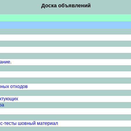
Доска объявлений
ание.
нных отходов
ектующих
ра
сс-тесты шовный материал