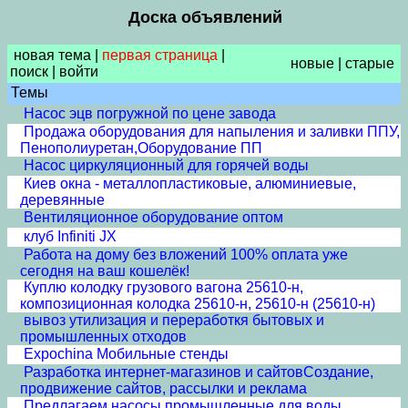
Доска объявлений
новая тема
|
первая страница
|
новые
|
старые
поиск
|
войти
Темы
Насос эцв погружной по цене завода
Продажа оборудования для напыления и заливки ППУ,
Пенополиуретан,Оборудование ПП
Насос циркуляционный для горячей воды
Киев окна - металлопластиковые, алюминиевые,
деревянные
Вентиляционное оборудование оптом
клуб Infiniti JX
Работа на дому без вложений 100% оплата уже
сегодня на ваш кошелёк!
Куплю колодку грузового вагона 25610-н,
композиционная колодка 25610-н, 25610-н (25610-н)
вывоз утилизация и переработкя бытовых и
промышленных отходов
Expochina Мобильные стенды
Разработка интернет-магазинов и сайтовСоздание,
продвижение сайтов, рассылки и реклама
Предлагаем насосы промышленные для воды