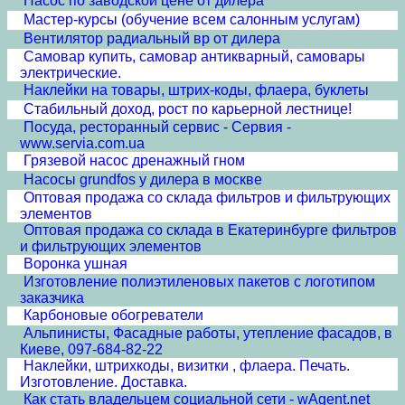
Насос по заводской цене от дилера
Мастер-курсы (обучение всем салонным услугам)
Вентилятор радиальный вр от дилера
Самовар купить, самовар антикварный, самовары
электрические.
Наклейки на товары, штрих-коды, флаера, буклеты
Стабильный доход, рост по карьерной лестнице!
Посуда, ресторанный сервис - Сервия -
www.servia.com.ua
Грязевой насос дренажный гном
Насосы grundfos у дилера в москве
Оптовая продажа со склада фильтров и фильтрующих
элементов
Оптовая продажа со склада в Екатеринбурге фильтров
и фильтрующих элементов
Воронка ушная
Изготовление полиэтиленовых пакетов с логотипом
заказчика
Карбоновые обогреватели
Альпинисты, Фасадные работы, утепление фасадов, в
Киеве, 097-684-82-22
Наклейки, штрихкоды, визитки , флаера. Печать.
Изготовление. Доставка.
Как стать владельцем социальной сети - wAgent.net