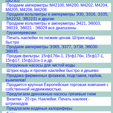
Ц42302
Продаем амперметры М42100, М4200, М4202, М4204,
М4205, М4206, М4208
Продаем вольтметры и амперметры Э30, Э316, Э335,
ЭА2232, ЭВ2231 и другие
Продаем вольтметры и амперметры Э421, Э8003,
Э8019, Э8021 - Э8029 все диапазоны
Грузоперевозки
Печать наклейки по низким ценам. Штрих-коды
быстро
Продаем амперметры Э365, Э377, Э738, Э8030-
Э8035.
Продам фильтры: 15гф17бн-1, 15гф17бн, 15гф17-1,
15гф17, 15гф12сн-1 и др.
Погружные насосы для чистой воды
Штрих-коды и прочие наклейки быстро и дешево
Продажа фирменных флажков, подставок, гербов,
вымпелов!
Продается крупная Европейская торговая компания с
собственной недвижимостью.
Предлагаем дренажные насосы грязевые гном
Визитки - 20 грн. Наклейки. Печать наклеек -
штрихкодов
Предлагаем водяные калориферы