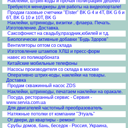
Наклейки, штрих-коды и прочая полиграфия дешево
Требуются менеджеры для работы на видеопортале!
Продам газовые счетчики "Elster" BK G 4 и 4T, BK G 6 и
6T, BK G 10 и 10T, BK G
Наклейки, штрихкоды, визитки , флаера. Печать.
Изготовление. Доставка.
Cаксофонист на свадьбу,праздник,юбилей и т.д.
Биологически активные добавки "Будь Здоров"
Вентиляторы оптом со склада
Изготовление штампов ХЛШ и пресс-форм
навес из поликарбоната
Китайские мобильные телефоны
Насосы производителя со склада в москве
Оперативно штрих-коды, наклейки на товары.
Доставка
Продам скважинный насос ZDS
Наклейки, штрихкоды, печатаем наклейки на оракале.
Посуда, ресторанный сервис - Сервия -
www.servia.com.ua
Для двигателей частотный преобразователь
Натяжные потолки от компании "Этуаль"
От двери, до квартиры - ремонт
Срубы домов, бань, беседок - Россия, Украина,