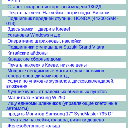
Бетон
Станок токарно-винторезный модели 1К62Д
Печать наклеек. Наклейки - штрихкоды. Визитки
Подшипник передней ступицы HONDA (44200-SM4-
018)
Здесь замки + двери в Киеве!
Установка Windows и д.р.
Оперативно штрих-коды, наклейки
Подшипники ступицы для Suzuki Grand Vitara
Китайские айфоны
Канадские сборные дома
Печать наклеек в Киеве, низкие цены
Мощные неодимовые магниты для счетчиков,
генераторов, динамиков и т.д.
Услуги по упаковке журналов, дисков,календарей,
вложения.
Лучшие курсы от надежных обменных пунктов
Магнитола Samsung W 290
Ищу единомышленников (управляющие клеточные
автоматы)
продать Монитор Samsung 17" SyncMaster 795 Df
Печатаем наклейки, флаера, визитки дешево
Железобетонные кольца