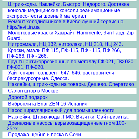
Штрих-коды. Наклейки. Быстро. Недорого. Доставка
консоли медицинские консоли реанимационные
экспресс-тесты шовный материал
Ремонт холодильников в Киеве лучший сервис на
http://levit.in.ua
Молотковые краски Хамрайт, Hammerite, Зип Гард, Zip
Guard.
Нитроэмали, НЦ 132, нитролаки, НЦ 218, НЦ 243.
Краски, эмали ПФ 115, ПФ-115, ПФ - 115, ПФ 266,
ПФ-266, ПФ - 266.
Грунты антикоррозионные по металлу ГФ 021, ПФ 020,
ГФ-021, ПФ-020.
Уайт спирит, сольвент, 647, 646, растворители
беспрекурсорные. Одесса.
Наклейки, штрих-коды на товары. Дешево. Оперативо
Салон штор в Москве
Дорогой подарок
Виброплита Enar ZEN 16 Испания
Насос циркуляционный для промышленности
Наклейки. Штрих-коды. ГМО. Визитки. Сайт-визитка.
Дренажные насосы взрывозащищенные гном 100-
25ex
Продажа щебня и песка в Сочи