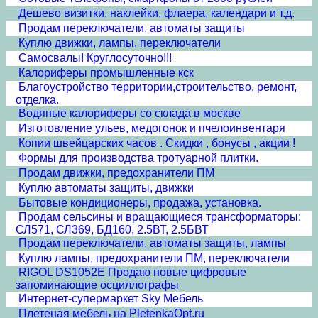
Дешево визитки, наклейки, флаера, календари и т.д.
Продам переключатели, автоматы защиты
Куплю движки, лампы, переключатели
Самосвалы! Круглосуточно!!!
Калориферы промышленные кск
Благоустройство территории,строительство, ремонт,
отделка.
Водяные калориферы со склада в москве
Изготовление ульев, медогонок и пчелоинвентаря
Копии швейцарских часов . Скидки , бонусы , акции !
Формы для производства тротуарной плитки.
Продам движки, предохранители ПМ
Куплю автоматы защиты, движки
Бытовые кондиционеры, продажа, установка.
Продам сельсины и врaщающиеся трансформаторы:
СЛ571, СЛ369, БД160, 2.5ВТ, 2.5БВТ
Продам переключатели, автоматы защиты, лампы
Куплю лампы, предохранители ПМ, переключатели
RIGOL DS1052E Продаю новые цифровые
запоминающие осциллографы
Интернет-супермаркет Sky Мебель
Плетеная мебель на PletenkaOpt.ru